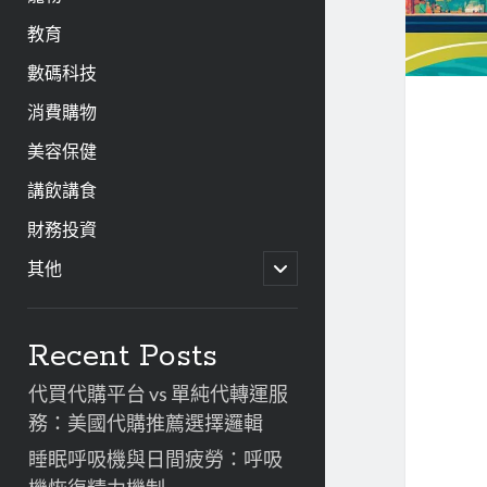
教育
數碼科技
消費購物
美容保健
講飲講食
財務投資
開
其他
啟
子
資
選
單
Recent Posts
訊
代買代購平台 vs 單純代轉運服
欄
務：美國代購推薦選擇邏輯
睡眠呼吸機與日間疲勞：呼吸