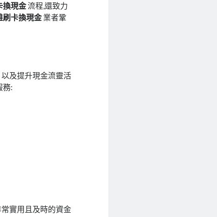
卡換現金
流程,還致力
雄刷卡換現金
業者鞏
、以及提升現金流靈活
務:
非常實用且及時的資金