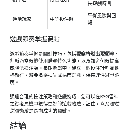
長遊戲時間
平衡風險與回
進階玩家
中等投注額
報
遊戲節奏掌握要點
遊戲節奏掌握是關鍵技巧，包括
觀察符號出現頻率
、
判斷適當時機使用購買特色功能，以及知道何時提高
或降低投注額。長期遊戲中，建立一個投注計劃並嚴
格執行，避免追逐損失或過度沉迷，保持理性遊戲態
度。
通過合理的投注策略和遊戲技巧，您可以在RSG雷神
之鎚老虎機中獲得更好的遊戲體驗。記住，
保持理性
遊戲態度
是長期成功的關鍵。
結論