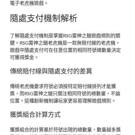
電子老虎機遊戲。
隨處支付機制解析
了解隨處支付機制是掌握RSG雷神之鎚遊戲規則的關
鍵。RSG雷神之鎚老虎機是一款無賠付線的老虎機，
遊戲中隨處支付可在任意位置的相同符號總數量決定
可獲得獎金。
傳統賠付線與隨處支付的差異
傳統老虎機要求符號必須按特定賠付線排列才能獲
獎，而RSG雷神之鎚只關注相同符號的總數量，不論
位置。這種創新機制讓玩家更容易理解遊戲規則。
獲獎組合計算方式
獲獎組合的計算基於符號出現的總數量，數量越多獎