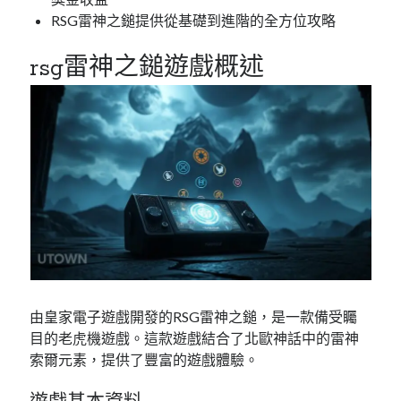
RSG雷神之鎚提供從基礎到進階的全方位攻略
rsg雷神之鎚遊戲概述
由皇家電子遊戲開發的RSG雷神之鎚，是一款備受矚
目的老虎機遊戲。這款遊戲結合了北歐神話中的雷神
索爾元素，提供了豐富的遊戲體驗。