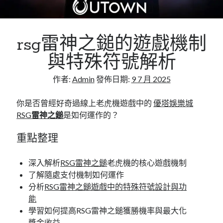
Flat Roofing Sheets in Educational Facilities and
University Campus Construction
rsg雷神之鎚的遊戲機制
與特殊符號解析
作者:
Admin
發佈日期:
9 7 月 2025
你是否曾經好奇過線上老虎機遊戲中的
優塔娛樂城
RSG
雷神之鎚
是如何運作的？
重點整理
深入解析
RSG雷神之鎚
老虎機的核心遊戲機制
了解隨處支付機制如何運作
分析
RSG雷神之鎚遊戲中的特殊符號設計與功
能
學習如何提高RSG雷神之鎚獲勝機率與最大化
獎金收益