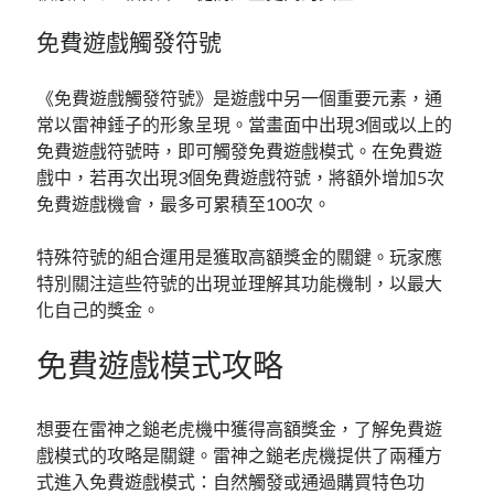
免費遊戲觸發符號
《免費遊戲觸發符號》是遊戲中另一個重要元素，通
常以雷神錘子的形象呈現。當畫面中出現3個或以上的
免費遊戲符號時，即可觸發免費遊戲模式。在免費遊
戲中，若再次出現3個免費遊戲符號，將額外增加5次
免費遊戲機會，最多可累積至100次。
特殊符號的組合運用是獲取高額獎金的關鍵。玩家應
特別關注這些符號的出現並理解其功能機制，以最大
化自己的獎金。
免費遊戲模式攻略
想要在雷神之鎚老虎機中獲得高額獎金，了解免費遊
戲模式的攻略是關鍵。雷神之鎚老虎機提供了兩種方
式進入免費遊戲模式：自然觸發或通過購買特色功