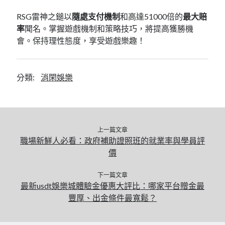
RSG雷神之鎚以
隨處支付機制
和高達51000倍的
最大賠
率
聞名。掌握遊戲機制和策略技巧，將提高獲勝機
會。保持理性態度，享受遊戲樂趣！
分類:
消閑娛樂
上一篇文章
職場新鮮人必看：政府補助證照班的就業率與學員評
價
下一篇文章
最新usdt娛樂城體驗金優惠大評比：哪家平台贈金最
豐厚、出金條件最寬鬆？