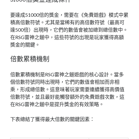
51000倍獎金達成條件
要達成51000倍的獎金，需要在《免費遊戲》模式中累
積高倍數符號。尤其是當稀有的高倍數符號（最高可
達500倍）出現時，它們的數值會被加總到總倍數中。
在RSG雷神之鎚中，這些符號的出現是玩家獲得高額
獎金的關鍵。
倍數累積機制
倍數累積機制是RSG雷神之鎚遊戲的核心設計。當多
個倍數符號同時出現時，它們的數值會相加而非相
乘，形成總倍數。這意味著玩家需要連續獲得高價值
倍數符號，並且最好能觸發額外的免費遊戲次數，這
在RSG雷神之鎚中是提升獎金的有效策略。
下表總結了獲得最大倍數的關鍵因素：