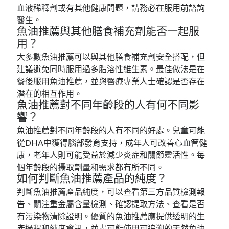
血液稀釋劑或有其他健康問題，請務必在服用前諮詢
醫生。
魚油推薦與其他膳食補充劑能否一起服
用？
大多數魚油推薦可以與其他膳食補充劑安全搭配，但
建議避免同時服用過多脂溶性維生素。最佳做法是在
餐後服用魚油推薦，並與醫療專業人士確認是否存在
潛在的相互作用。
魚油推薦對不同年齡段的人有何不同影
響？
魚油推薦對不同年齡段的人有不同的好處。兒童可能
從DHA中獲得腦部發育支持，成年人可改善心血管健
康，老年人則可能受益於減少炎症和關節靈活性。每
個年齡段的攝取劑量和需求都有所不同。
如何判斷魚油推薦產品的純度？
判斷魚油推薦產品純度，可以查看第三方品質檢測報
告、關注重金屬含量檢測、確認提取方法、查看是否
有污染物清除證明。優質的魚油推薦應提供透明的生
產過程和純度資訊，並盡可能使用可追溯的天然魚油