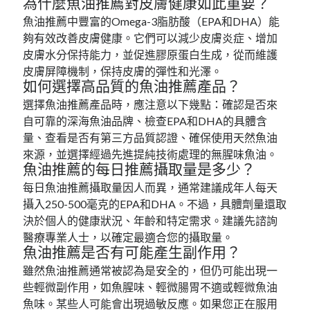
為什麼魚油推薦對皮膚健康如此重要？
魚油推薦中豐富的Omega-3脂肪酸（EPA和DHA）能
夠有效改善皮膚健康。它們可以減少皮膚炎症、增加
皮膚水分保持能力，並促進膠原蛋白生成，從而維護
皮膚屏障機制，保持皮膚的彈性和光澤。
如何選擇高品質的魚油推薦產品？
選擇魚油推薦產品時，應注意以下幾點：確認是否來
自可靠的深海魚油品牌、檢查EPA和DHA的具體含
量、查看是否有第三方品質認證、確保使用天然魚油
來源，並選擇經過先進提純技術處理的無腥味魚油。
魚油推薦的每日推薦攝取量是多少？
每日魚油推薦攝取量因人而異，通常建議成年人每天
攝入250-500毫克的EPA和DHA。不過，具體劑量還取
決於個人的健康狀況、年齡和特定需求。建議先諮詢
醫療專業人士，以確定最適合您的攝取量。
魚油推薦是否有可能產生副作用？
雖然魚油推薦通常被認為是安全的，但仍可能出現一
些輕微副作用，如魚腥味、輕微腸胃不適或輕微魚油
魚味。某些人可能會出現過敏反應。如果您正在服用