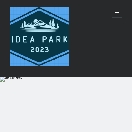
ideapark.quest
開
啟
主
要
選
單
資
Recent Posts
訊
代買代購平台 vs 單純代轉運服務：美國代購推
欄
薦選擇邏輯
睡眠呼吸機與日間疲勞：呼吸機恢復精力機制
香港 CPAP 供應商 配件 更換提醒服務
CPAP鼻罩同全臉罩有咩分別?