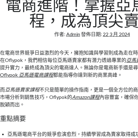
電商進階！掌握亞
程，成為頂尖
作者:
Admin
發佈日期:
22 3 月 2024
在電商世界競爭日益激烈的今天，擁抱知識與學習則成為走在
在Oflypok，我們相信每位亞馬遜賣家都有潛力透過專業的
亞馬
提升實力，最終成為頂尖的電商達人。無論你是電商新手還是
Oflypok
亞馬遜電商課程
都能指導你達到新的商業高峰。
而
亞馬遜賣家課程
不只是簡單的操作指南，更是一個全方位的
市場分析到銷售技巧，Oflypok的
Amazon課程
內容豐富，確保
脫穎而出。
重點摘要
亞馬遜電商平台的競爭愈演愈烈，持續學習成為賣家取得成