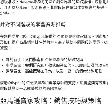
初級階段，
Amazon課程
將向您介紹亞馬遜的基礎操作，包括創
戶介面以及產品上架流程等。此階段旨在讓您建立堅實的基礎
定基石。
針對不同階段的學習資源推薦
在您進階學習時，Oflypok提供的
亞馬遜賣家課程
將深入到市場
及如何提升商品銷售排名等內容。為了幫助不同階段的學員，Ofl
資源：
針對新手：
入門指南
和
亞馬遜課程
的基礎視頻
中階玩家：
案例研究
和互動式問答環節，以應用知識於現實
進階賣家：
高級策略
工作坊，以及一對一的個案諮詢服務
借助Oflypok的
亞馬遜課程
和專業導師的支持，您將能夠有效地從
階段轉變到一名運營成熟的高階賣家。
亞馬遜賣家攻略：銷售技巧與策略