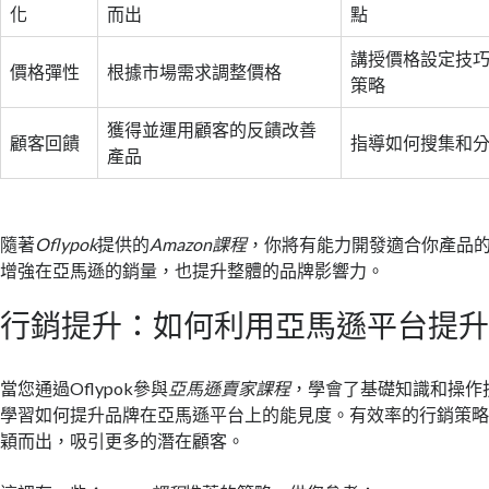
化
而出
點
講授價格設定技
價格彈性
根據市場需求調整價格
策略
獲得並運用顧客的反饋改善
顧客回饋
指導如何搜集和
產品
隨著
Oflypok
提供的
Amazon課程
，你將有能力開發適合你產品
增強在亞馬遜的銷量，也提升整體的品牌影響力。
行銷提升：如何利用亞馬遜平台提
當您通過Oflypok參與
亞馬遜賣家課程
，學會了基礎知識和操作
學習如何提升品牌在亞馬遜平台上的能見度。有效率的行銷策
穎而出，吸引更多的潛在顧客。