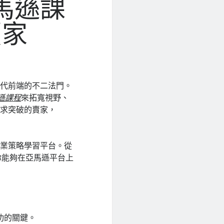
馬遜課
賣家
時代前端的不二法門。
遜課程
來拓寬視野、
尋求突破的賣家，
商業策略學習平台。從
你能夠在亞馬遜平台上
功的關鍵。