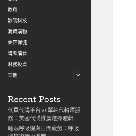
教育
數碼科技
消費購物
美容保健
講飲講食
財務投資
開
其他
啟
子
資
選
單
Recent Posts
訊
代買代購平台 vs 單純代轉運服
欄
務：美國代購推薦選擇邏輯
睡眠呼吸機與日間疲勞：呼吸