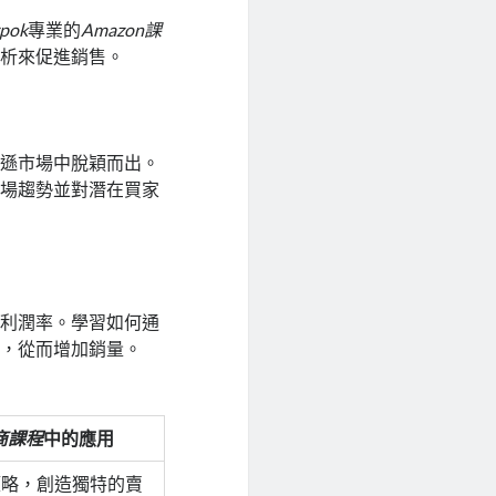
ypok
專業的
Amazon課
分析來促進銷售。
馬遜市場中脫穎而出。
市場趨勢並對潛在買家
的利潤率。學習如何通
動，從而增加銷量。
商課程
中的應用
策略，創造獨特的賣