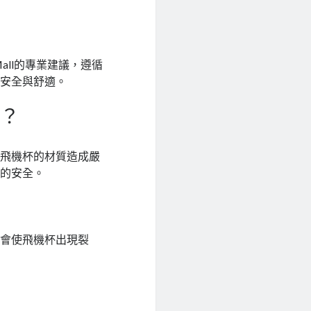
Mall的專業建議，遵循
的安全與舒適。
害？
對飛機杯的材質造成嚴
者的安全。
化會使飛機杯出現裂