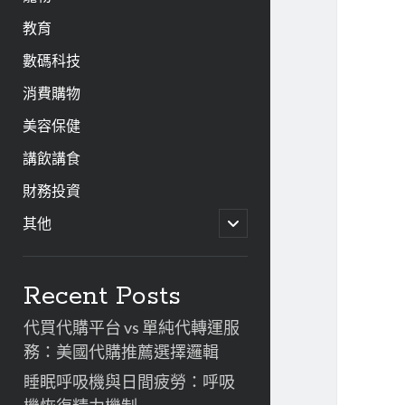
教育
數碼科技
消費購物
美容保健
講飲講食
財務投資
開
其他
啟
子
資
選
單
Recent Posts
訊
代買代購平台 vs 單純代轉運服
欄
務：美國代購推薦選擇邏輯
睡眠呼吸機與日間疲勞：呼吸