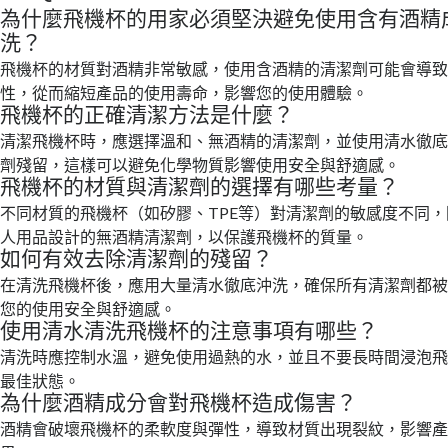
為什麼飛機杯的用家必須堅決避免使用含有酒精
洗？
飛機杯的材質對酒精非常敏感，使用含酒精的清潔劑可能會導
性，從而縮短產品的使用壽命，影響您的使用體驗。
飛機杯的正確清潔方法是什麼？
清潔飛機杯時，應選擇溫和、無酒精的清潔劑，並使用清水徹
劑殘留，這樣可以避免化學物質影響使用安全與舒適感。
飛機杯的材質與清潔劑的選擇有哪些考量？
不同材質的飛機杯（如矽膠、TPE等）對清潔劑的敏感度不同
人用品設計的無酒精清潔劑，以保護飛機杯的質量。
如何有效去除清潔劑的殘留？
在清洗飛機杯後，應用大量清水徹底沖洗，確保所有清潔劑都
您的使用安全與舒適感。
使用清水清洗飛機杯的注意事項有哪些？
清洗時應控制水溫，避免使用過熱的水，並且不要長時間浸泡
最佳狀態。
為什麼酒精成分會對飛機杯造成傷害？
酒精會破壞飛機杯的柔軟度與彈性，導致材質出現裂紋，影響