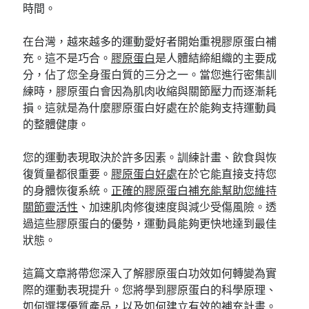
時間。
在台灣，越來越多的運動愛好者開始重視膠原蛋白補
充。這不是巧合。
膠原蛋白
是人體結締組織的主要成
分，佔了您全身蛋白質的三分之一。當您進行密集訓
練時，膠原蛋白會因為肌肉收縮與關節壓力而逐漸耗
損。這就是為什麼膠原蛋白好處在於能夠支持運動員
的整體健康。
您的運動表現取決於許多因素。訓練計畫、飲食與恢
復質量都很重要。
膠原蛋白好處
在於它能直接支持您
的身體恢復系統。
正確的膠原蛋白補充能幫助您維持
關節靈活性
、加速肌肉修復速度與減少受傷風險。透
過這些膠原蛋白的優勢，運動員能夠更快地達到最佳
狀態。
這篇文章將帶您深入了解膠原蛋白功效如何轉變為實
際的運動表現提升。您將學到膠原蛋白的科學原理、
如何選擇優質產品，以及如何建立有效的補充計畫。