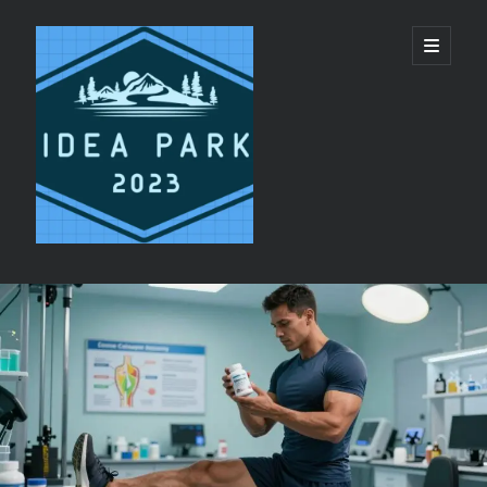
ideapark.quest
開
啟
主
要
選
單
資
Recent Posts
訊
代買代購平台 vs 單純代轉運服務：美國代購推
欄
薦選擇邏輯
睡眠呼吸機與日間疲勞：呼吸機恢復精力機制
香港 CPAP 供應商 配件 更換提醒服務
CPAP鼻罩同全臉罩有咩分別?