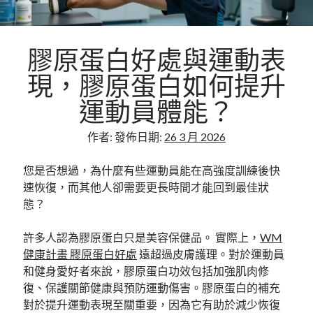
Flat Roofing Sheets in Educational Facilities and
University Campus Construction
膠原蛋白好處與運動表
現，膠原蛋白如何提升
運動員體能？
作者:
發佈日期:
26 3 月 2026
您是否想過，為什麼有些運動員能在高強度訓練後快
速恢復，而其他人卻需要更長時間才能回到最佳狀
態？
許多人認為膠原蛋白只是美容保健品。 實際上，
WM
健康計畫 膠原蛋白好處
遠超過皮膚護理。對於運動員
和健身愛好者來說，膠原蛋白功效包括加強肌肉修
復、保護關節健康與預防運動傷害。膠原蛋白的補充
對於提升運動表現至關重要，因為它有助於減少恢復