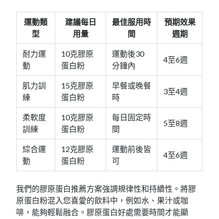
運動類
建議每日
最佳服用時
預期效果
型
用量
間
週期
耐力運
10克膠原
運動後30
4至6週
動
蛋白粉
分鐘內
肌力訓
15克膠原
早餐或晚餐
3至4週
練
蛋白粉
時
柔軟度
10克膠原
每日固定時
5至8週
訓練
蛋白粉
間
綜合運
12克膠原
運動前後皆
4至6週
動
蛋白粉
可
我們的膠原蛋白推薦方案強調規律性和持續性。將膠
原蛋白粉混入您喜愛的飲料中，例如水、果汁或咖
啡，能夠輕鬆融合。膠原蛋白好處需要時間才能顯