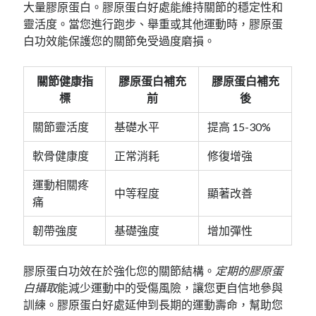
大量膠原蛋白。膠原蛋白好處能維持關節的穩定性和
靈活度。當您進行跑步、舉重或其他運動時，膠原蛋
白功效能保護您的關節免受過度磨損。
關節健康指
膠原蛋白補充
膠原蛋白補充
標
前
後
關節靈活度
基礎水平
提高 15-30%
軟骨健康度
正常消耗
修復增強
運動相關疼
中等程度
顯著改善
痛
韌帶強度
基礎強度
增加彈性
膠原蛋白功效在於強化您的關節結構。
定期的膠原蛋
白攝取
能減少運動中的受傷風險，讓您更自信地參與
訓練。膠原蛋白好處延伸到長期的運動壽命，幫助您