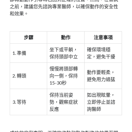
之前，建議您先諮詢專業醫師，以確保動作的安全性
和效果。
步驟
動作
注意事項
坐下或平躺，
確保環境穩
1. 準備
保持頭部中立
定，避免干擾
慢慢將頭部轉
動作要輕柔，
2. 轉頭
向一側，保持
避免用力過猛
15-30秒
保持当前姿
如出現眩暈，
3. 等待
勢，觀察症狀
立即停止並諮
反應
詢醫師