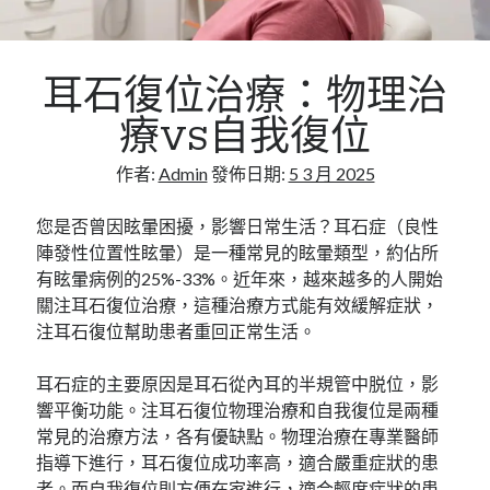
Flat Roofing Sheets in Educational Facilities and
University Campus Construction
耳石復位治療：物理治
療VS自我復位
作者:
Admin
發佈日期:
5 3 月 2025
您是否曾因眩暈困擾，影響日常生活？耳石症（良性
陣發性位置性眩暈）是一種常見的眩暈類型，約佔所
有眩暈病例的25%-33%。近年來，越來越多的人開始
關注耳石復位治療，這種治療方式能有效緩解症狀，
注耳石復位幫助患者重回正常生活。
耳石症的主要原因是耳石從內耳的半規管中脱位，影
響平衡功能。注耳石復位物理治療和自我復位是兩種
常見的治療方法，各有優缺點。物理治療在專業醫師
指導下進行，耳石復位成功率高，適合嚴重症狀的患
者。而自我復位則方便在家進行，適合輕度症狀的患