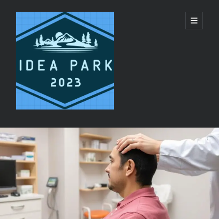
ideapark.quest
開
啟
主
要
選
單
資
Recent Posts
訊
代買代購平台 vs 單純代轉運服務：美國代購推
欄
薦選擇邏輯
睡眠呼吸機與日間疲勞：呼吸機恢復精力機制
香港 CPAP 供應商 配件 更換提醒服務
CPAP鼻罩同全臉罩有咩分別?