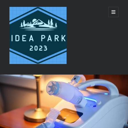
ideapark.quest
開
啟
主
要
選
單
資
Recent Posts
訊
代買代購平台 vs 單純代轉運服務：美國代購推
欄
薦選擇邏輯
睡眠呼吸機與日間疲勞：呼吸機恢復精力機制
香港 CPAP 供應商 配件 更換提醒服務
CPAP鼻罩同全臉罩有咩分別?