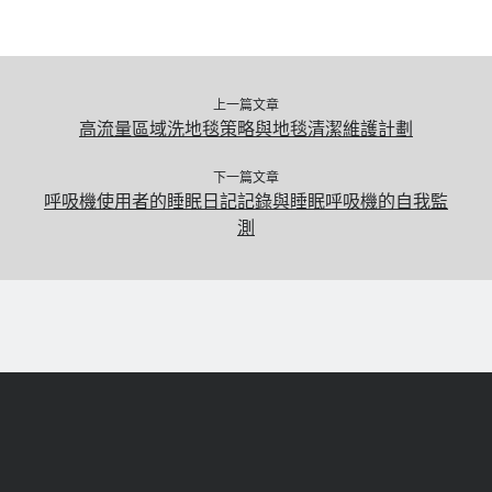
上一篇文章
高流量區域洗地毯策略與地毯清潔維護計劃
下一篇文章
呼吸機使用者的睡眠日記記錄與睡眠呼吸機的自我監
測
捲
動
返
回
頂