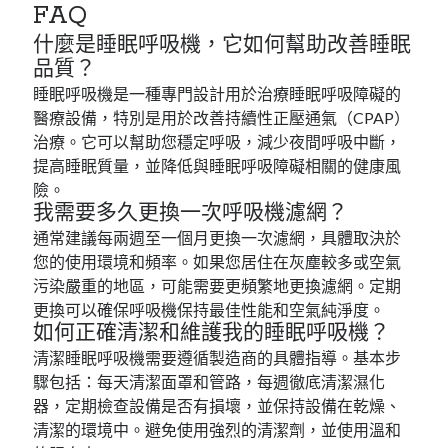
FAQ
什麼是睡眠呼吸機，它如何幫助改善睡眠
品質？
睡眠呼吸機是一種專門設計用於治療睡眠呼吸障礙的
醫療設備，特別是用於改善持續性正壓通氣（CPAP）
治療。它可以幫助您穩定呼吸，減少夜間呼吸中斷，
提高睡眠質量，並降低與睡眠呼吸障礙相關的健康風
險。
我需要多久更換一次呼吸機濾網？
通常建議每兩週至一個月更換一次濾網，具體取決於
您的使用環境和頻率。如果您居住在灰塵較多或空氣
污染嚴重的地區，可能需要更頻繁地更換濾網。定期
更換可以確保呼吸機保持最佳性能和空氣純淨度。
如何正確清潔和維護我的睡眠呼吸機？
清潔睡眠呼吸機需要遵循製造商的具體指導。基本步
驟包括：每天清潔面罩和管路，每週徹底清潔濕化
器，定期檢查設備是否有損壞，並保持設備在乾燥、
清潔的環境中。避免使用強烈的清潔劑，並使用溫和