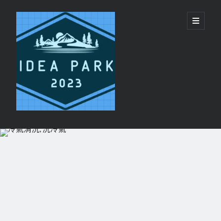
ideapark.quest
開
啟
主
要
選
單
資
Recent Posts
訊
代買代購平台 vs 單純代轉運服務：美國代購推
欄
薦選擇邏輯
睡眠呼吸機與日間疲勞：呼吸機恢復精力機制
香港 CPAP 供應商 配件 更換提醒服務
CPAP鼻罩同全臉罩有咩分別?