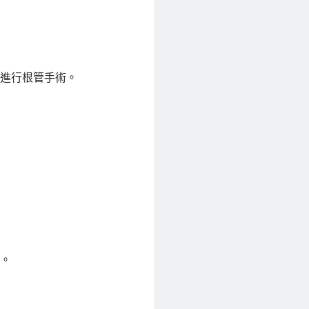
要進行根管手術。
礎。