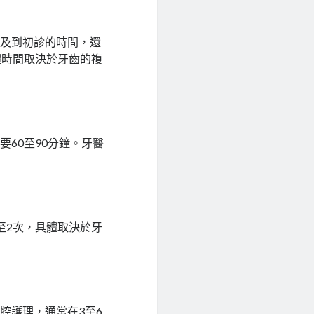
涉及到初診的時間，還
體時間取決於牙齒的複
60至90分鐘。牙醫
至2次，具體取決於牙
腔護理，通常在3至6