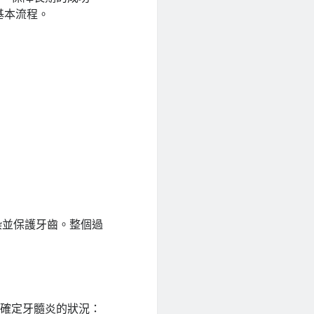
基本流程。
染並保護牙齒。整個過
來確定牙髓炎的狀況：