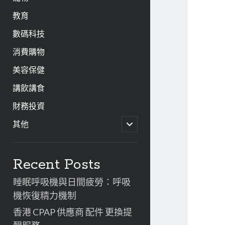
教育
數碼科技
消費購物
美容保健
講飲講食
財務投資
開
其他
啟
子
資
選
單
Recent Posts
訊
睡眠呼吸機與日間疲勞：呼吸
欄
機恢復精力機制
香港 CPAP 供應商 配件 更換提