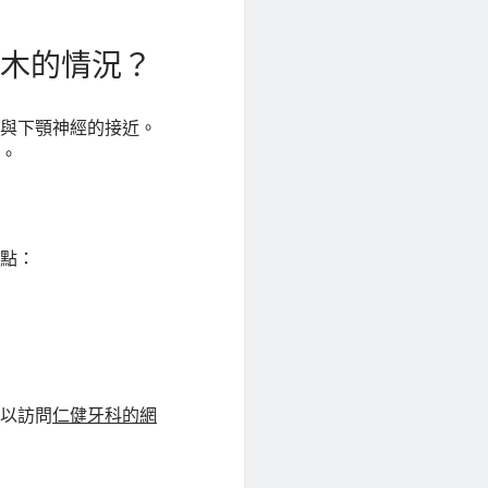
麻木的情況？
齒與下顎神經的接近。
況。
幾點：
可以訪問
仁健牙科的網