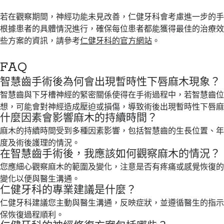
若在觀察期間，神經功能未見改善，仁健牙科會考慮進一步的
根據患者的具體情況進行，確保每位患者都能獲得最佳的治療
些方案的資訊，請參考
仁健牙科的官方網站
。
FAQ
智慧齒手術後為何會出現暫時性下唇麻木現象？
智慧齒與下牙槽神經的緊密關係使得在手術過程中，若智慧齒
想，可能會對神經造成壓迫或損傷，導致術後出現暫時性下唇
什麼因素會影響麻木的持續時間？
麻木的持續時間受到多種因素影響，包括智慧齒的生長位置、
度及術後護理的情況。
在智慧齒手術後，我應該如何觀察麻木的情況？
您應細心觀察麻木的範圍及變化，注意是否有疼痛或感覺恢復
變化以便與醫生溝通。
仁健牙科的專業建議是什麼？
仁健牙科建議您主動與醫生溝通，反映症狀，並遵循醫生的指
保恢復過程順利。