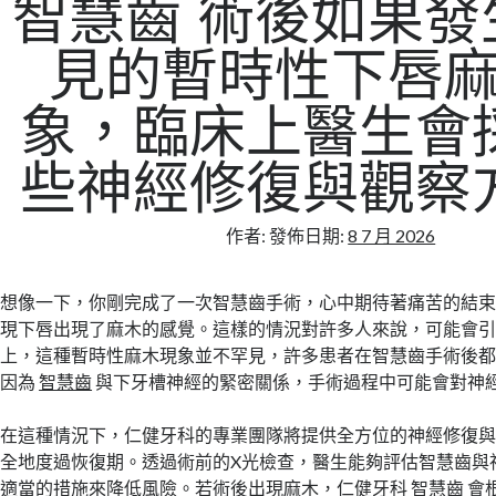
智慧齒 術後如果發
見的暫時性下唇
象，臨床上醫生會
些神經修復與觀察
作者:
發佈日期:
8 7 月 2026
想像一下，你剛完成了一次智慧齒手術，心中期待著痛苦的結
現下唇出現了麻木的感覺。這樣的情況對許多人來說，可能會
上，這種暫時性麻木現象並不罕見，許多患者在智慧齒手術後
因為
智慧齒
與下牙槽神經的緊密關係，手術過程中可能會對神
在這種情況下，仁健牙科的專業團隊將提供全方位的神經修復
全地度過恢復期。透過術前的X光檢查，醫生能夠評估智慧齒與
適當的措施來降低風險。若術後出現麻木，
仁健牙科 智慧齒
會