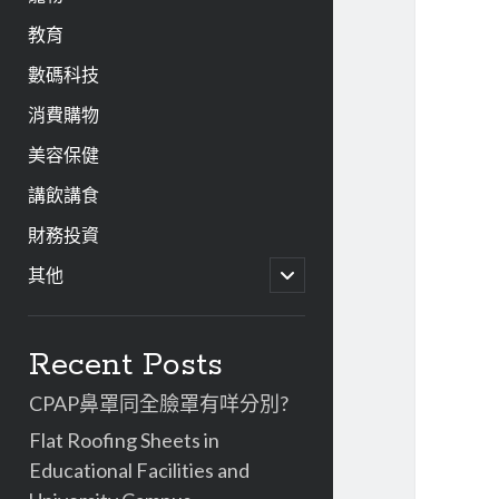
教育
數碼科技
消費購物
美容保健
講飲講食
財務投資
開
其他
啟
子
資
選
單
Recent Posts
訊
CPAP鼻罩同全臉罩有咩分別?
欄
Flat Roofing Sheets in
Educational Facilities and