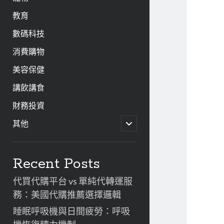
教育
數碼科技
消費購物
美容保健
講飲講食
財務投資
開
其他
啟
子
資
選
單
Recent Posts
訊
代買代購平台 vs 單純代轉運服
欄
務：美國代購推薦選擇邏輯
睡眠呼吸機與日間疲勞：呼吸