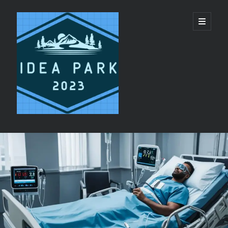
ideapark.quest
開
啟
主
要
選
單
資
Recent Posts
訊
代買代購平台 vs 單純代轉運服務：美國代購推
欄
薦選擇邏輯
睡眠呼吸機與日間疲勞：呼吸機恢復精力機制
香港 CPAP 供應商 配件 更換提醒服務
CPAP鼻罩同全臉罩有咩分別?