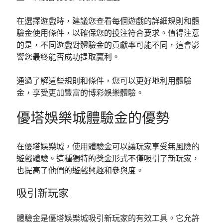
在選擇遊戲時，建議您查看每個遊戲的詳細規則和體
驗金使用條件，以確保您的投注符合要求。值得注意
的是，不同遊戲對體驗金的貢獻率可能不同，這會影
響您最終能否成功提取贏利。
通過了解這些規則和條件，您可以更好地利用體驗
金，享受更加豐富的博彩娛樂體驗。
優塔娛樂城體驗金的優勢
在優塔娛樂城，使用體驗金可以讓玩家享受無風險的
遊戲體驗。這種獨特的獎金形式不僅吸引了新玩家，
也提高了他們的遊戲興趣和參與度。
吸引新玩家
體驗金是優塔娛樂城吸引新玩家的有效工具。它允許