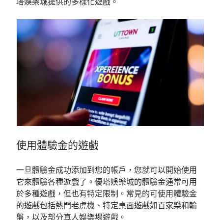
塔娛樂城提供的多樣化遊戲。
使用體驗金的遊戲
一旦體驗金成功添加到您的帳戶，您就可以開始使用
它來體驗各種遊戲了。優塔娛樂城的體驗金通常可用
於多種遊戲，但也有特定限制。常見的可使用體驗金
的遊戲包括熱門老虎機、特定桌面遊戲如百家樂和輪
盤，以及部分真人娛樂場遊戲。