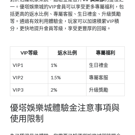
一。優塔娛樂城的VIP會員可以享受更多專屬福利，包
括更高的返水比例、專屬客服、生日禮金、升級獎勵
等。通過有效利用體驗金，玩家可以加速積累VIP積
分，更快地提升會員等級，享受更豐厚的回報。
VIP等級
返水比例
專屬福利
VIP1
1%
生日禮金
VIP2
1.5%
專屬客服
VIP3
2%
升級獎勵
優塔娛樂城體驗金注意事項與
使用限制