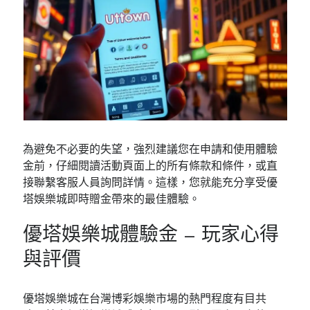
為避免不必要的失望，強烈建議您在申請和使用體驗
金前，仔細閱讀活動頁面上的所有條款和條件，或直
接聯繫客服人員詢問詳情。這樣，您就能充分享受優
塔娛樂城即時贈金帶來的最佳體驗。
優塔娛樂城體驗金 – 玩家心得
與評價
優塔娛樂城在台灣博彩娛樂市場的熱門程度有目共