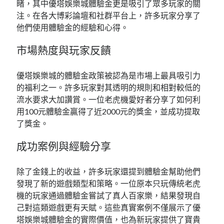
睹，其中優塔娛樂城體驗金更是吸引了眾多玩家的關
注。在各大博彩論壇和社群平台上，許多玩家分享了
他們使用體驗金的經驗和心得。
市場熱度與玩家反饋
優塔娛樂城的體驗金政策被認為是市場上最具吸引力
的福利之一。許多玩家對其透明的規則和相對較低的
流水要求大加讚賞。一位老虎機愛好者分享了如何利
用100元體驗金贏得了近2000元的獎金，並成功提取
了獎金。
成功案例與經驗分享
除了金錢上的收益，許多玩家還提到體驗金幫助他們
發現了新的遊戲類型和策略。一位原本只玩傳統老虎
機的玩家通過體驗金嘗試了真人百家樂，結果發現自
己對這類遊戲更有天賦。這些真實案例不僅展示了優
塔娛樂城體驗金的實際價值，也為新玩家提供了寶貴