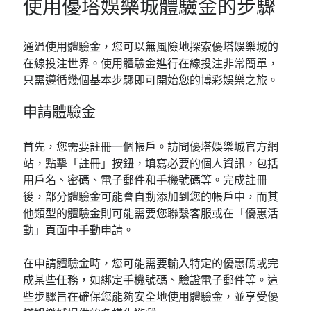
使用優塔娛樂城體驗金的步驟
通過使用體驗金，您可以無風險地探索優塔娛樂城的
在線投注世界。使用體驗金進行在線投注非常簡單，
只需遵循幾個基本步驟即可開始您的博彩娛樂之旅。
申請體驗金
首先，您需要註冊一個帳戶。訪問優塔娛樂城官方網
站，點擊「註冊」按鈕，填寫必要的個人資訊，包括
用戶名、密碼、電子郵件和手機號碼等。完成註冊
後，部分體驗金可能會自動添加到您的帳戶中，而其
他類型的體驗金則可能需要您聯繫客服或在「優惠活
動」頁面中手動申請。
在申請體驗金時，您可能需要輸入特定的優惠碼或完
成某些任務，如綁定手機號碼、驗證電子郵件等。這
些步驟旨在確保您能夠安全地使用體驗金，並享受優