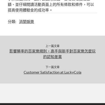
額、並仔細閱讀活動頁面上的所有條款和條件，可以
提高使用體驗金的成功率。
分類:
消閒娛樂
上一篇文章
影響勝率的百家樂規則，高手與新手對百家樂怎麼玩
的認知差異
下一篇文章
Customer Satisfaction at LuckyCola