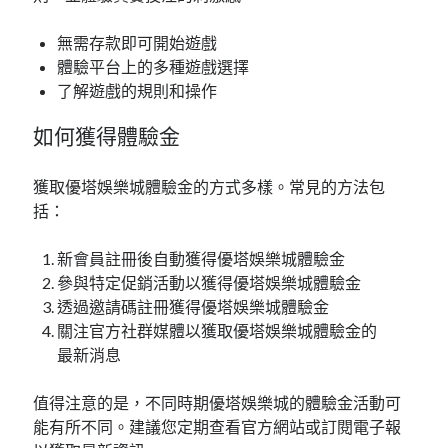
無需存款即可開始遊戲
體驗平台上的多種遊戲選擇
了解遊戲的規則和操作
如何獲得體驗金
獲取優塔娛樂城體驗金的方式多樣。常見的方法包
括：
新會員註冊後自動獲得優塔娛樂城體驗金
參與特定促銷活動以獲得優塔娛樂城體驗金
透過邀請碼註冊獲得優塔娛樂城體驗金
關注官方社群媒體以獲取優塔娛樂城體驗金的
最新消息
值得注意的是，不同時期優塔娛樂城的體驗金活動可
能有所不同。建議您定期查看官方網站或訂閱電子報