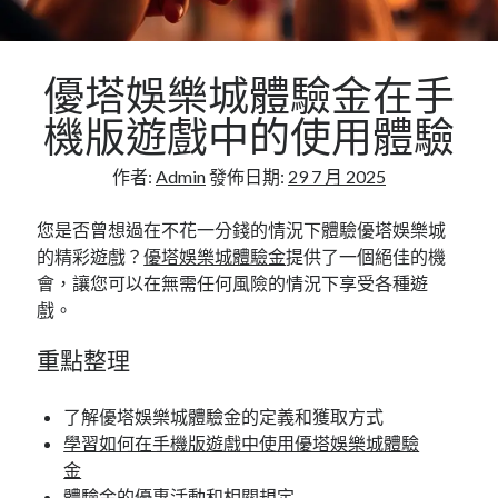
Flat Roofing Sheets in Educational Facilities and
University Campus Construction
優塔娛樂城體驗金在手
機版遊戲中的使用體驗
作者:
Admin
發佈日期:
29 7 月 2025
您是否曾想過在不花一分錢的情況下體驗優塔娛樂城
的精彩遊戲？
優塔娛樂城體驗金
提供了一個絕佳的機
會，讓您可以在無需任何風險的情況下享受各種遊
戲。
重點整理
了解優塔娛樂城體驗金的定義和獲取方式
學習如何在手機版遊戲中使用優塔娛樂城體驗
金
體驗金的優惠活動和相關規定