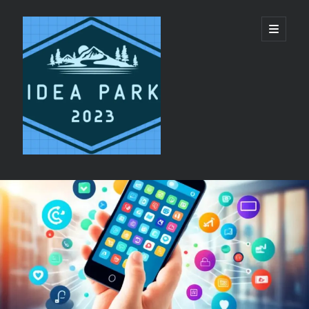
ideapark.quest
開
啟
主
要
選
單
資
Recent Posts
訊
代買代購平台 vs 單純代轉運服務：美國代購推
欄
薦選擇邏輯
睡眠呼吸機與日間疲勞：呼吸機恢復精力機制
香港 CPAP 供應商 配件 更換提醒服務
CPAP鼻罩同全臉罩有咩分別?